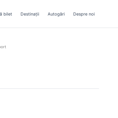
ă bilet
Destinații
Autogări
Despre noi
port