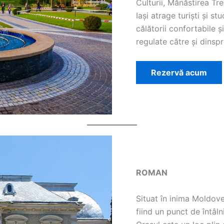
Culturii, Mănăstirea Tre
Iași atrage turiști și s
călătorii confortabile ș
regulate către și dinspre
Rezervă acum
ROMAN
Situat în inima Moldove
fiind un punct de întâlni