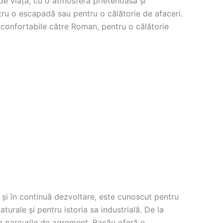
 de viață, cu o atmosferă prietenoasă și
tru o escapadă sau pentru o călătorie de afaceri.
 confortabile către Roman, pentru o călătorie
și în continuă dezvoltare, este cunoscut pentru
turale și pentru istoria sa industrială. De la
a parcurile de agrement, Bacău oferă o