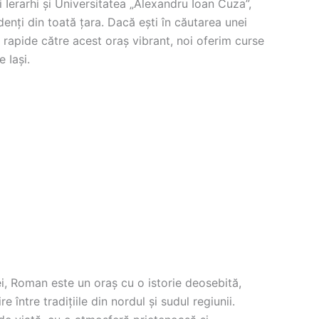
i Ierarhi și Universitatea „Alexandru Ioan Cuza”,
tudenți din toată țara. Dacă ești în căutarea unei
i rapide către acest oraș vibrant, noi oferim curse
 Iași.
i, Roman este un oraș cu o istorie deosebită,
re între tradițiile din nordul și sudul regiunii.