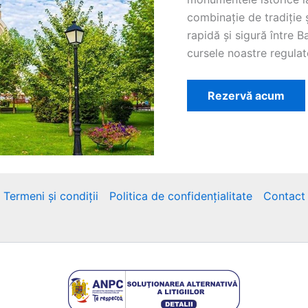
combinație de tradiție 
rapidă și sigură între 
cursele noastre regulat
Rezervă acum
Termeni și condiții
Politica de confidențialitate
Contact