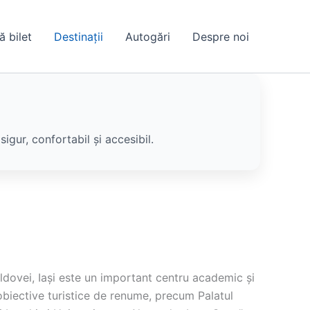
ă bilet
Destinații
Autogări
Despre noi
igur, confortabil și accesibil.
ldovei, Iași este un important centru academic și
obiective turistice de renume, precum Palatul