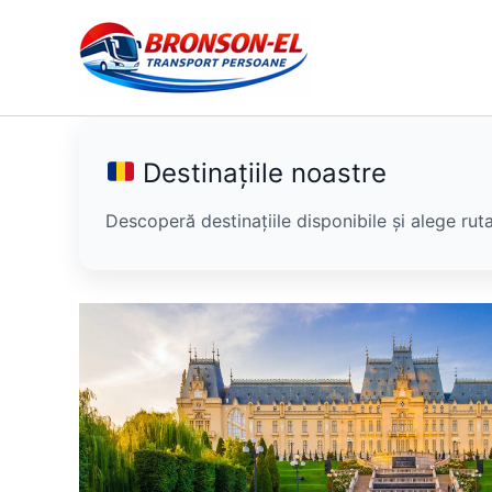
Skip
to
content
Destinațiile noastre
Descoperă destinațiile disponibile și alege ruta