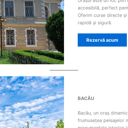
Orașul este un loc plin
accesibilă, perfect pen
Oferim curse directe și
rapidă și sigură.
Rezervă acum
BACĂU
Bacău, un oraș dinamic 
frumusețea peisajelor na
monumentele istorice l